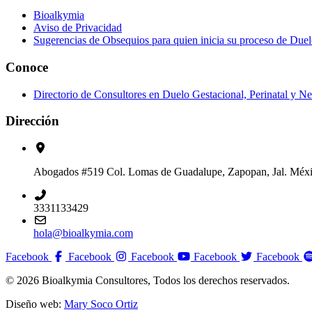
Bioalkymia
Aviso de Privacidad
Sugerencias de Obsequios para quien inicia su proceso de Duel
Conoce
Directorio de Consultores en Duelo Gestacional, Perinatal y Ne
Dirección
Abogados #519 Col. Lomas de Guadalupe, Zapopan, Jal. Méx
3331133429
hola@bioalkymia.com
Facebook
Facebook
Facebook
Facebook
Facebook
© 2026 Bioalkymia Consultores, Todos los derechos reservados.
Diseño web:
Mary Soco Ortiz