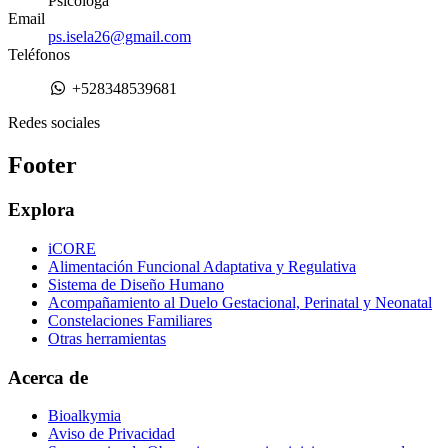
Psicóloga
Email
ps.isela26@gmail.com
Teléfonos
+528348539681
Redes sociales
Footer
Explora
iCORE
Alimentación Funcional Adaptativa y Regulativa
Sistema de Diseño Humano
Acompañamiento al Duelo Gestacional, Perinatal y Neonatal
Constelaciones Familiares
Otras herramientas
Acerca de
Bioalkymia
Aviso de Privacidad